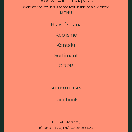
110 00 Praha 1Email: adr@coi.cz
Web: adr.coi.czThis is some text inside of a div block.
MENU
Hlavní strana
Kdo jsme
Kontakt
Sortiment
GDPR
SLEDUJTE NÁS
Facebook
FLOREUM s.r.o.,
IČ 08066523, DIČ CZ08066523