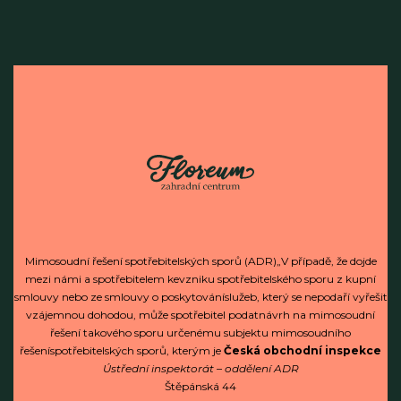
Mimosoudní řešení spotřebitelských sporů (ADR)„V případě, že dojde
mezi námi a spotřebitelem kevzniku spotřebitelského sporu z kupní
smlouvy nebo ze smlouvy o poskytováníslužeb, který se nepodaří vyřešit
vzájemnou dohodou, může spotřebitel podatnávrh na mimosoudní
řešení takového sporu určenému subjektu mimosoudního
řešeníspotřebitelských sporů, kterým je
Česká obchodní inspekce
Ústřední inspektorát – oddělení ADR
Štěpánská 44